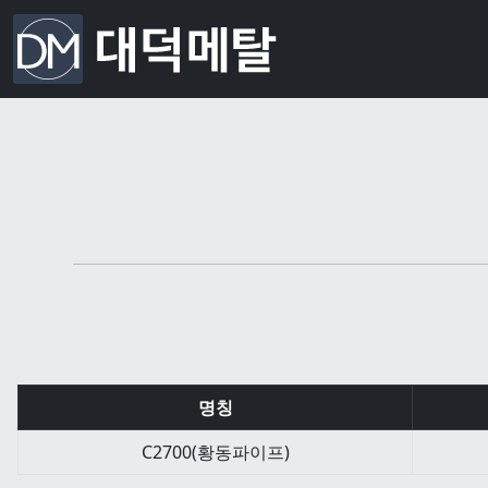
명칭
C2700(황동파이프)